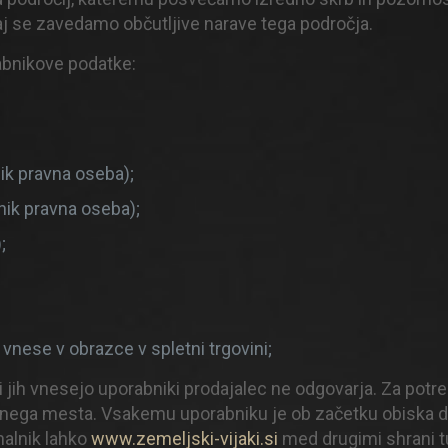
aj se zavedamo občutljive narave tega področja.
abnikove podatke:
ik pravna oseba);
nik pravna oseba);
;
 vnese v obrazce v spletni trgovini;
i jih vnesejo uporabniki prodajalec ne odgovarja. Za potreb
etnega mesta. Vsakemu uporabniku je ob začetku obiska dod
nalnik lahko
www.zemeljski-vijaki.si
med drugimi shrani tu