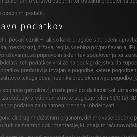
im Zakonom o varstvu osebnih ter ostalimi predpisi na po
i osebnimi podatki.
lavo podatkov
polni posameznik – ali so kako drugače sporočeni upravljav
tevilka, mesto/kraj, država, regija, vsebina povpraševanja,
vpraševanje, za pripravo in sklenitev sodelovanja ter za s
obdelava teh podatkov vrši že na podlagi dejstva, da ku
odatkov predstavlja izvajanje pogodbe, katere pogodben
 zahtevo takega posameznika pred sklenitvijo pogodbe (čl
oglasje (privolitev), imate pravico, da kadar koli umakne
o. za obdobje preden umaknete soglasje (člen 6 (1) (a) GD
bne podatke za ta namen prenehali obdelovati.
na ali drugim državnim organom, delimo vaše osebne p
tudi na hrambo dokumentacije, ki izhaja iz računovodskih