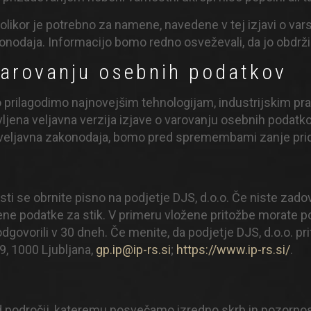
likor je potrebno za namene, navedene v tej izjavi o vars
konodaja. Informacijo bomo redno osveževali, da jo obdr
varovanju osebnih podatkov
o prilagodimo najnovejšim tehnologijam, industrijskim p
vljena veljavna verzija izjave o varovanju osebnih podat
 veljavna zakonodaja, bomo pred spremembami zanje prido
ti se obrnite pisno na podjetje DJS, d.o.o. Če niste zado
dene podatke za stik. V primeru vložene pritožbe morate p
govorili v 30 dneh. Če menite, da podjetje DJS, d.o.o. prit
, 1000 Ljubljana,
gp.ip@ip-rs.si
;
https://www.ip-rs.si/
.
d področij, kateremu posvečamo izredno skrb in pozorno