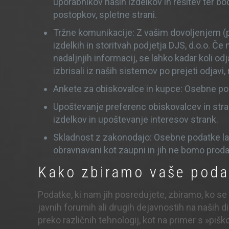
uporabnikov naših izdelkov in rešitev ter b
postopkov, spletne strani.
Tržne komunikacije: Z vašim dovoljenjem (pr
izdelkih in storitvah podjetja DJS, d.o.o. Če 
nadaljnjih informacij, se lahko kadar koli 
izbrisali iz naših sistemov po prejeti odjavi
Ankete za obiskovalce in kupce: Osebne poda
Upoštevanje preferenc obiskovalcev in stra
izdelkov in upoštevanje interesov strank.
Skladnost z zakonodajo: Osebne podatke lahk
obravnavani kot zaupni in jih ne bomo prodal
Kako zbiramo vaše poda
Podatke, ki nam jih posredujete, zbiramo, ko se n
javnih forumih ali drugih dejavnostih na naših 
preko različnih tehnologij, kot na primer s »piško