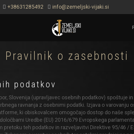
+38631285492
info@zemeljski-vijaki.si
Pravilnik o zasebnosti
nih podatkov
ibor, Slovenija (upravljavec osebnih podatkov) spoštuje in 
skrbnega ravnanja z osebnimi podatki. Izjava o varovanju 
 platforme, ki obiskovalcem omogočajo dostop do naše splet
 določbami Uredbe (EU) 2016/679 Evropskega parlamenta in
 pretoku teh podatkov in razveljavitvi Direktive 95/46 / 