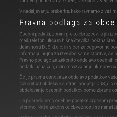
varstvu podatkov oz. GDPR), v skladu z veljavn
V nadaljevanju preberite, kako ravnamo z vašim
Pravna podlaga za obde
Osebni podatki, zbrani preko obrazcev, ki jih iz
mail, telefon, ulica in hišna številka, poštna š
dejavnosti DJS, d.o.o. in sicer za odgovor na po
informacij nujna za izvedbo same storitve, se 
Pravno podlago za zakonito obdelavo osebnih p
podatki nanašajo, oziroma izvajanje ukrepov na
Če je pravna osnova za obdelavo podatkov vaše s
zakonitost obdelave s strani podjetja DJS, d.o.
obdelovanje osebnih podatkov bomo zbrane ose
Če posredujemo osebne podatke organom prego
storimo. Naše zakonske obveznosti se nanašajo 