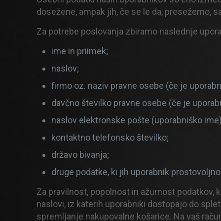
dosežene, ampak jih, če se le da, presežemo, s
Za potrebe poslovanja zbiramo naslednje upor
ime in priimek;
naslov;
firmo oz. naziv pravne osebe (če je uporabn
davčno številko pravne osebe (če je uporab
naslov elektronske pošte (uporabniško ime)
kontaktno telefonsko številko;
državo bivanja;
druge podatke, ki jih uporabnik prostovoljno
Za pravilnost, popolnost in ažurnost podatkov, k
naslovi, iz katerih uporabniki dostopajo do spl
spremljanje nakupovalne košarice. Na vaš raču