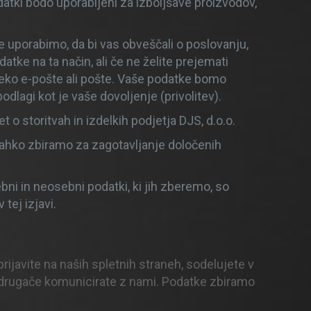
atki bodo uporabljeni za izboljšave proizvodov,
e uporabimo, da bi vas obveščali o poslovanju,
datke na ta način, ali če ne želite prejemati
preko e-pošte ali pošte. Vaše podatke bomo
dlagi kot je vaše dovoljenje (privolitev).
o storitvah in izdelkih podjetja DJS, d.o.o.
lahko zbiramo za zagotavljanje določenih
ni in neosebni podatki, ki jih zberemo, so
tej izjavi.
prijavite na naših spletnih straneh, sodelujete v
ko drugače komunicirate z nami. Podatke zbiramo