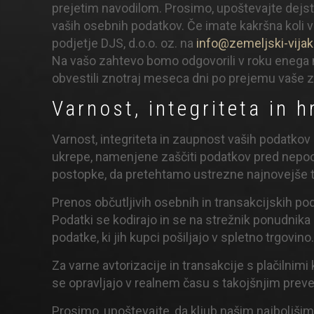
prejetim navodilom. Prosimo, upoštevajte dejstv
vaših osebnih podatkov. Če imate kakršna koli v
podjetje DJS, d.o.o. oz. na
info@zemeljski-vijaki
Na vašo zahtevo bomo odgovorili v roku enega
obvestili znotraj meseca dni po prejemu vaše 
Varnost, integriteta in 
Varnost, integriteta in zaupnost vaših podatko
ukrepe, namenjene zaščiti podatkov pred nepo
postopke, da pretehtamo ustrezne najnovejše t
Prenos občutljivih osebnih in transakcijskih p
Podatki se kodirajo in se na strežnik ponudnika 
podatke, ki jih kupci pošiljajo v spletno trgovino
Za varne avtorizacije in transakcije s plačilnimi
se opravljajo v realnem času s takojšnjim pre
Prosimo, upoštevajte, da kljub našim najboljšim 