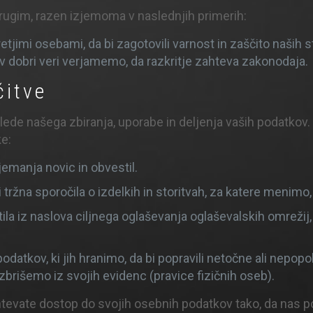
ugim, razen izjemoma v naslednjih primerih:
tjimi osebami, da bi zagotovili varnost in zaščito naših st
e v dobri veri verjamemo, da razkritje zahteva zakonodaja.
čitve
e našega zbiranja, uporabe in deljenja vaših podatkov. 
ke:
emanja novic in obvestil.
i tržna sporočila o izdelkih in storitvah, za katere menimo
stila iz naslova ciljnega oglaševanja oglaševalskih omrež
atkov, ki jih hranimo, da bi popravili netočne ali nepopo
izbrišemo iz svojih evidenc (pravice fizičnih oseb).
htevate dostop do svojih osebnih podatkov tako, da nas pok