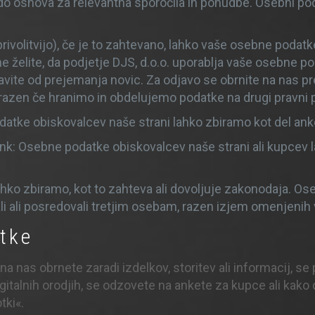
odo osnova za relevantna sporočila in ponudbe. Osebni pod
ivolitvijo), če je to zahtevano, lahko vaše osebne podatk
ne želite, da podjetje DJS, d.o.o. uporablja vaše osebne po
odjavite od prejemanja novic. Za odjavo se obrnite na nas 
, razen če hranimo in obdelujemo podatke na drugi pravni po
tke obiskovalcev naše strani lahko zbiramo kot del anket 
nk: Osebne podatke obiskovalcev naše strani ali kupcev 
o zbiramo, kot to zahteva ali dovoljuje zakonodaja. Oseb
i ali posredovali tretjim osebam, razen izjem omenjenih v 
tke
a nas obrnete zaradi izdelkov, storitev ali informacij, se 
digitalnih orodjih, se odzovete na ankete za kupce ali ka
tki«.