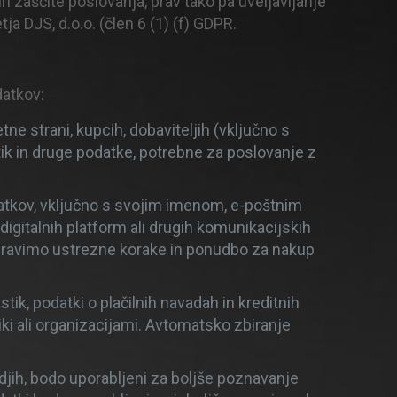
n zaščite poslovanja, prav tako pa uveljavljanje
ja DJS, d.o.o. (člen 6 (1) (f) GDPR.
datkov:
e strani, kupcih, dobaviteljih (vključno s
tik in druge podatke, potrebne za poslovanje z
atkov, vključno s svojim imenom, e-poštnim
 digitalnih platform ali drugih komunikacijskih
ipravimo ustrezne korake in ponudbo za nakup
tik, podatki o plačilnih navadah in kreditnih
ki ali organizacijami. Avtomatsko zbiranje
odjih, bodo uporabljeni za boljše poznavanje