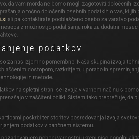
o, da vam morda ne bomo mogli zagotoviti določenih izdel
prašanja o točno določenih osebnih podatkih o vas, ki jih
.si
ali pa kontaktirate pooblaščeno osebo za varstvo pod
 meseca z možnostjo podaljšanja roka za dodatni mesec 
zahteve.
hranjenje podatkov
v so za nas izjemno pomembne. Naša skupina izvaja tehnič
oblaščenim dostopom, razkritjem, uporabo in spreminja
ehnologije in metode.
odatkov na spletni strani se izvaja v varnem načinu s po
prenašajo v zaščiteni obliki. Sistem tako preprečuje, da 
.
 karticami poskrbi ter storitev posredovanja izvaja svetovn
verjanjem podatkov v bančnem sistemu.
prizadevanjem nobeni varnostni ukrepi niso popolni ali tak