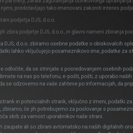
artnerji, zaradi zagotavljanja učinkovitega upravljanja i
jimi, predstavljajo tako imenovani zakoniti interes podjet
ani podjetja DJS, d.o.o.
ih zbira podjetje DJS, d.o.o., in glavni nameni zbiranja po
a DJS, d.o.o. zbiramo osebne podatke o obiskovalcih spletn
odatki lahko vključujejo posameznikovo ime, podatke za s
e odločite, da se strinjate s posredovanjem osebnih pod
brnete na nas po telefonu, e-pošti, pošti, z uporabo naših
 da se odzovemo na vaše zahteve po informacijah, da pr
rank in potencialnih strank, vključno z imeni, podatki za s
mi, zbiramo, če jih potrebujemo za poslovanje s posamezni
oča skrb za varnost uporabnikov naše strani.
h zaupate ali so zbrani avtomatsko na naših digitalnih or