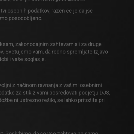
tvi osebnih podatkov, razen če je daljše
žimo posodobljeno.
raksam, zakonodajnim zahtevam ali za druge
kov. Svetujemo vam, da redno spremljate Izjavo
bili vaše soglasje.
voljni z načinom ravnanja z vašimi osebnimi
odatke za stik z vami posredovati podjetju DJS,
ožbe ni ustrezno rešilo, se lahko pritožite pri
st. Poskrbimo, da so vse zahteve ne samo