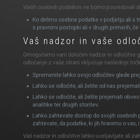
Vaših osebnih podatkov ne bomo posredovali dr
Ko delimo osebne podatke v podjetju ali s tre
s pravnimi postopki ali v drugih primerih, č
Vaš nadzor in vaše odlo
Omogočamo vam določen nadzor in odločitve gled
odločanje z vaše strani vključuje naslednje toč
Spremenite lahko svojo odločitev glede prej
Lahko se odločite, ali želite od nas prejemat
Lahko se odločite, ali želite prejemati obve
analitike ter drugih storitev.
Lahko zahtevate dostop do svojih osebnih pod
zahtevate, da podatke, ki jih hranimo o vas, 
Vaš nadzor in odločitve lahko uveljavljate ali za