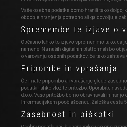
Vaše osebne podatke bomo hranili tako dolgo, ko
obdobje hranjenja potrebno ali ga dovoljuje za
Spremembe te izjave o 
Občasno lahko to izjavo spremenimo tako, da j
namene. Na naših digitalnih platformah bo obja
o varovanju osebnih podatkov, če tako zahteva
Pripombe in vprašanja
Če imate pripombo ali vprašanje glede zasebnos
podatki, lahko vložite pritožbo. Uporabite nave
d.o.o. Vašo pritožbo bomo obravnavali in nanjo od
Informacijskem pooblaščencu, Zaloška cesta 59
Zasebnost in piškotki
Osebni podatki naših uporabnikov so eno izme