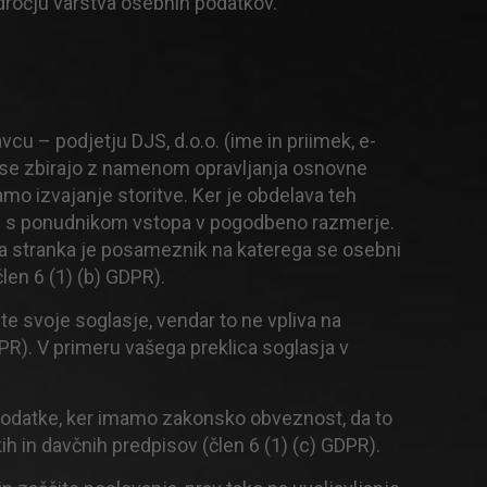
dročju varstva osebnih podatkov.
cu – podjetju DJS, d.o.o. (ime in priimek, e-
 IP) se zbirajo z namenom opravljanja osnovne
amo izvajanje storitve. Ker je obdelava teh
pec s ponudnikom vstopa v pogodbeno razmerje.
a stranka je posameznik na katerega se osebni
en 6 (1) (b) GDPR).
te svoje soglasje, vendar to ne vpliva na
PR). V primeru vašega preklica soglasja v
odatke, ker imamo zakonsko obveznost, da to
 in davčnih predpisov (člen 6 (1) (c) GDPR).