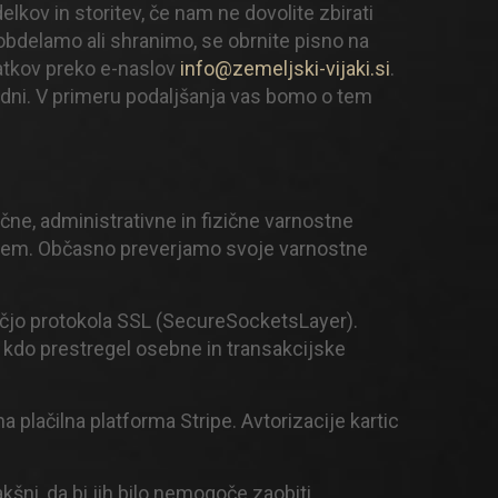
kov in storitev, če nam ne dovolite zbirati
 obdelamo ali shranimo, se obrnite pisno na
atkov preko e-naslov
info@zemeljski-vijaki.si
.
dni. V primeru podaljšanja vas bomo o tem
ne, administrativne in fizične varnostne
njem. Občasno preverjamo svoje varnostne
močjo protokola SSL (SecureSocketsLayer).
bi kdo prestregel osebne in transakcijske
a plačilna platforma Stripe. Avtorizacije kartic
šni, da bi jih bilo nemogoče zaobiti.