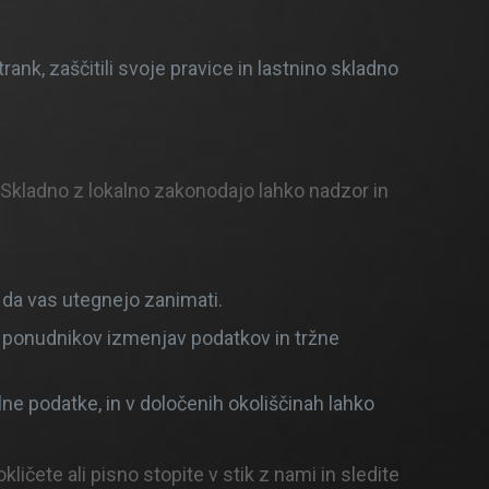
rank, zaščitili svoje pravice in lastnino skladno
Skladno z lokalno zakonodajo lahko nadzor in
, da vas utegnejo zanimati.
ij, ponudnikov izmenjav podatkov in tržne
lne podatke, in v določenih okoliščinah lahko
ličete ali pisno stopite v stik z nami in sledite