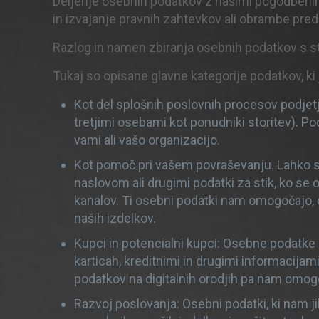
Deljenje osebnih podatkov z našimi pogodbenimi p
in izvajanje pravnih zahtevkov ali obrambe pred n
Razlog in namen zbiranja osebnih podatkov s str
Tukaj so opisane glavne kategorije podatkov, ki j
Kot del splošnih poslovnih procesov podjetj
tretjimi osebami kot ponudniki storitev). P
vami ali vašo organizacijo.
Kot pomoč pri vašem povraševanju. Lahko s
naslovom ali drugimi podatki za stik, ko se o
kanalov. Ti osebni podatki nam omogočajo,
naših izdelkov.
Kupci in potencialni kupci: Osebne podatke st
karticah, kreditnimi in drugimi informacija
podatkov na digitalnih orodjih pa nam omog
Razvoj poslovanja: Osebni podatki, ki nam ji