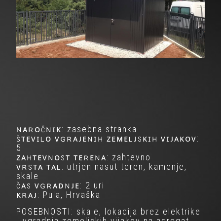
ɴᴀʀᴏčɴɪᴋ: zasebna stranka
šᴛᴇᴠɪʟᴏ ᴠɢʀᴀᴊᴇɴɪʜ ᴢᴇᴍᴇʟᴊsᴋɪʜ ᴠɪᴊᴀᴋᴏᴠ:
5
ᴢᴀʜᴛᴇᴠɴᴏsᴛ ᴛᴇʀᴇɴᴀ: zahtevno
ᴠʀsᴛᴀ ᴛᴀʟ: utrjen nasut teren, kamenje,
skale
čᴀs ᴠɢʀᴀᴅɴᴊᴇ: 2 uri
ᴋʀᴀᴊ: Pula, Hrvaška
POSEBNOSTI: skale, lokacija brez elektrike
- vgradnja zemeljskih vijakov na agregat