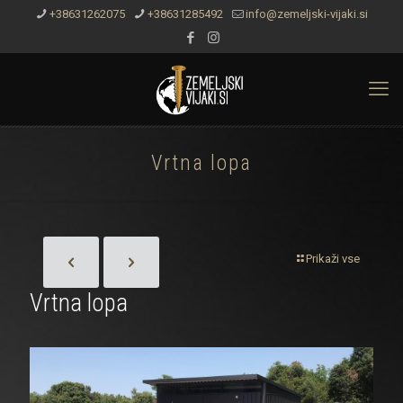
+38631262075
+38631285492
info@zemeljski-vijaki.si
Vrtna lopa
Prikaži vse
Vrtna lopa